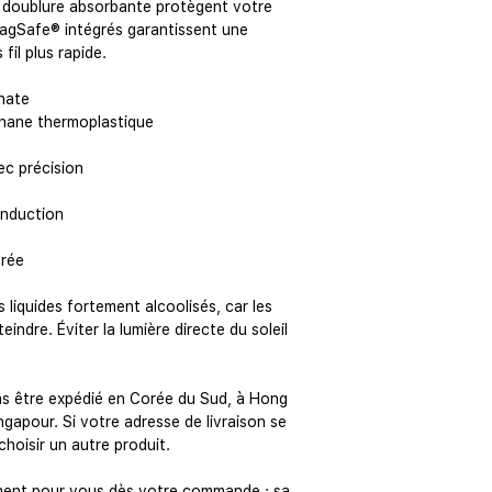
 doublure absorbante protègent votre 
MagSafe® intégrés garantissent une 
fil plus rapide.
nate
éthane thermoplastique
ec précision
induction
orée
indre. Éviter la lumière directe du soleil 
gapour. Si votre adresse de livraison se 
choisir un autre produit.