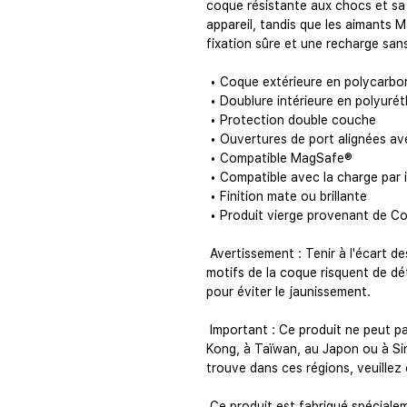
coque résistante aux chocs et sa
appareil, tandis que les aimants 
fixation sûre et une recharge sans 
 • Coque extérieure en polycarbo
 • Doublure intérieure en polyur
 • Protection double couche
 • Ouvertures de port alignées av
 • Compatible MagSafe®
 • Compatible avec la charge par 
 • Finition mate ou brillante
 • Produit vierge provenant de C
 Avertissement : Tenir à l'écart des liquides fortement alcoolisés, car les 
motifs de la coque risquent de déte
pour éviter le jaunissement.
 Important : Ce produit ne peut pas être expédié en Corée du Sud, à Hong 
Kong, à Taïwan, au Japon ou à Sin
trouve dans ces régions, veuillez 
 Ce produit est fabriqué spécialement pour vous dès votre commande ; sa 