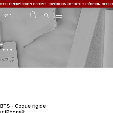
Sign in
...
TS - Coque rigide
r iPhone®