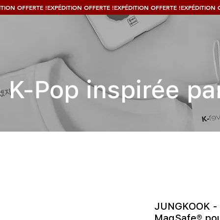
 K-Pop inspirée par
JUNGKOOK - B
MagSafe® pou