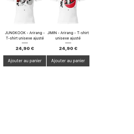
JUNGKOOK - Arirang -
JIMIN - Arirang - T-shirt
T-shirt unisexe ajusté
unisexe ajusté
Prix
Prix
24,90 €
24,90 €
Ajouter au panier
Ajouter au panier
RM - Arirang - T-shirt
V - Arirang - T-shirt
unisexe ajusté
unisexe ajusté
Prix
Prix
24,90 €
24,90 €