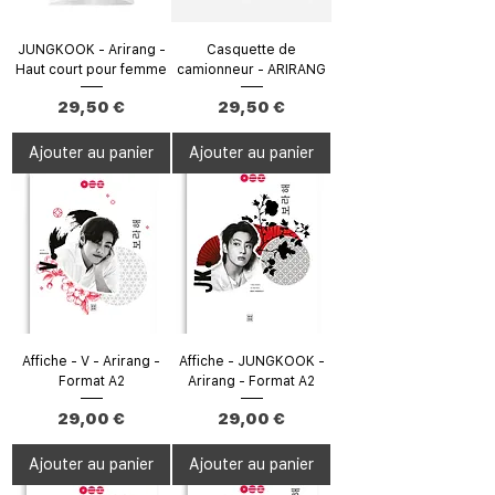
JUNGKOOK - Arirang -
Casquette de
Haut court pour femme
camionneur - ARIRANG
Prix
Prix
29,50 €
29,50 €
Ajouter au panier
Ajouter au panier
Affiche - V - Arirang -
Affiche - JUNGKOOK -
Format A2
Arirang - Format A2
Prix
Prix
29,00 €
29,00 €
Ajouter au panier
Ajouter au panier