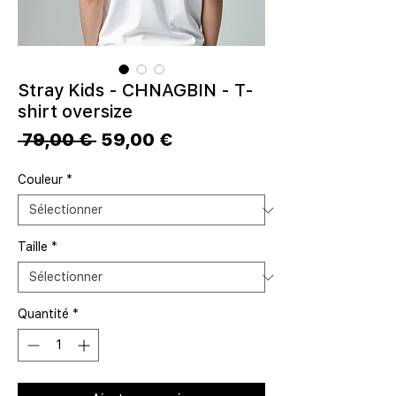
Stray Kids - CHNAGBIN - T-
shirt oversize
Prix
Prix
 79,00 € 
59,00 €
original
promotionnel
Couleur
*
Taille
*
Quantité
*