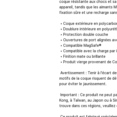
coque résistante aux chocs et sa
appareil, tandis que les aimants 
fixation sûre et une recharge sans 
 • Coque extérieure en polycarbo
 • Doublure intérieure en polyur
 • Protection double couche
 • Ouvertures de port alignées av
 • Compatible MagSafe®
 • Compatible avec la charge par 
 • Finition mate ou brillante
 • Produit vierge provenant de C
 Avertissement : Tenir à l'écart des liquides fortement alcoolisés, car les 
motifs de la coque risquent de déte
pour éviter le jaunissement.
 Important : Ce produit ne peut pas être expédié en Corée du Sud, à Hong 
Kong, à Taïwan, au Japon ou à Sin
trouve dans ces régions, veuillez 
 Ce produit est fabriqué spécialement pour vous dès votre commande ; sa 