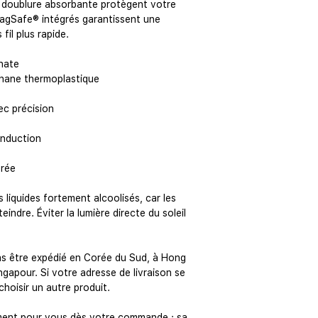
 doublure absorbante protègent votre 
MagSafe® intégrés garantissent une 
fil plus rapide.
nate
éthane thermoplastique
ec précision
induction
orée
indre. Éviter la lumière directe du soleil 
gapour. Si votre adresse de livraison se 
choisir un autre produit.