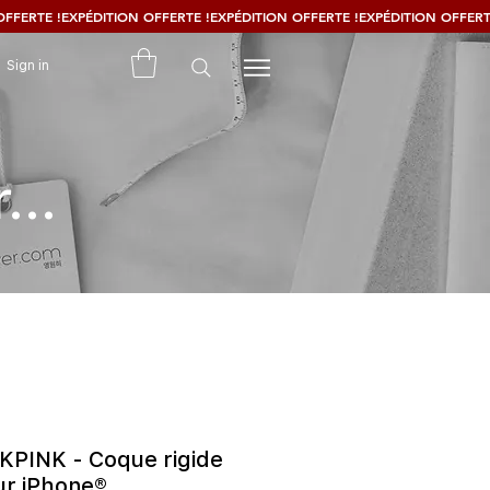
Sign in
...
KPINK - Coque rigide
r iPhone®