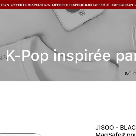
 K-Pop inspirée par
JISOO - BLAC
MagSafe® pou